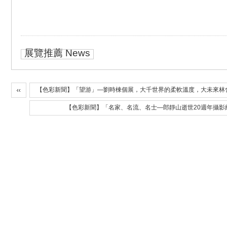
展覽推薦 News
【色彩新聞】「望游」—劉時棟個展，大千世界的柔軟溫度，大未來林
【色彩新聞】「名家、名流、名士—郎靜山逝世20週年攝影