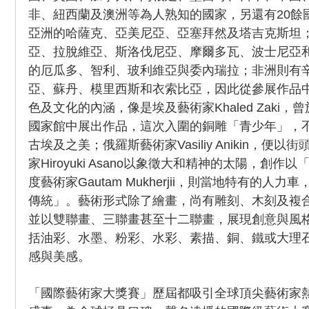
非、紐西蘭及澳洲等為人熟知的國家，另還有20餘
亞洲的哈薩克、亞美尼亞、亞塞拜然及塔吉克斯坦
亞、拉脫維亞、斯洛伐尼亞、摩爾多瓦、波士尼亞
的厄瓜多、智利、玻利維亞與委內瑞拉；非洲則有
亞、蘇丹、模里西斯和衣索比亞，因此從參展作品
色及文化的內涵，像是埃及藝術家Khaled Zaki，
國家館中展出作品，這次入圍的銅雕「青少年」，
古埃及之美；俄羅斯藝術家Vasiliy Anikin，便
家Hiroyuki Asano以象徵大和精神的太陽，創
度藝術家Gautam Mukherjii，則當地特有的人
傳統」。藝術形式除了繪畫，尚有雕刻、木刻及複
並以雙聯畫、三聯畫甚至十二聯畫，展現創意與風
括油彩、水墨、粉彩、水彩、素描、銅、鐵或大理
感與美感。
「國際藝術家大獎賽」歷屆都吸引全球頂尖藝術家