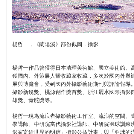
楊哲一，《蘭陽溪》部份截圖，攝影
楊哲一作品曾獲得日本清理美術館、國立美術館、
獲國內、外策展人暨收藏家收藏，多次於國內外舉
展與博覽會，受到國內外攝影藝術期刊與評論報導。
攝影新銳獎、桃源創作獎首獎、浙江麗水國際攝影
雄獎、青舵獎等。
楊哲一現為流浪者攝影藝術工作室、流浪的空間、
學講師、中研院當代攝影社講師、中研院羽球訓練
影家寄給世界的明信」攝影公益計畫，與「羽球的