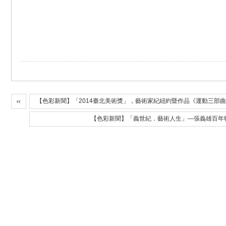
【色彩新聞】「2014臺北美術獎」，藝術家紀紐約暨作品《運動三部
【色彩新聞】「義世紀．藝術人生」—張義雄百年