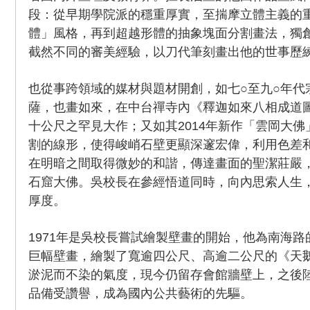
段：從早期學院派的穩重厚實，至揣摩立體主義的
體」風格，再到超越形體的抽象塊面分割畫法，獨
截然不同的審美經驗，以刀代筆刻畫出他的世事歷
也從事跨領域的媒材與題材開創，如七○至九○年代
薩，也畫如來，在中台禪寺內《釋迦如來八相成道
十公尺之罕見大作；又如其2014年新作「雲岡大
割的線形，使得峻峭石壁更顯深邃宏偉，利用色差
在明暗之間取得微妙的和諧，傳達畫面的聖潔莊嚴
石窟大佛。吳校長在參經悟道同時，向內思索人生
厚度。
1971年是吳校長嘗試繪製壁畫的開始，他為南海
巨幅壁畫，繪製了寬逾四公尺、高逾二公尺的《天
淤泥而不染的氣度，現今仍留存會館牆壁上，之後
品備受讚譽，成為國內公共藝術的先驅。