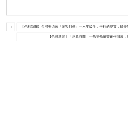
【色彩新聞】台灣美術家「刺客列傳」—六年級生，平行的現實，國美
【色彩新聞】「意象時間」—孫英倫繪畫創作個展，