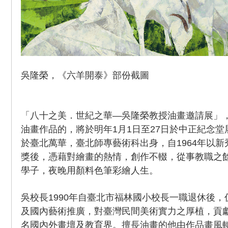
吳隆榮，《六羊開泰》部份截圖
「八十之美．世紀之華—吳隆榮教授油畫邀請展」，
油畫作品的，將於明年1月1日至27日於中正紀念堂展
於臺北萬華，臺北師專藝術科出身，自1964年以
獎後，憑藉對繪畫的熱情，創作不輟，從事教職之
學子，夜晚用顏料色筆彩繪人生。
吳校長1990年自臺北市福林國小校長一職退休後
及國內藝術推廣，對臺灣民間美術實力之厚植，貢
名國內外畫壇及教育界。擅長油畫的他由作品畫風