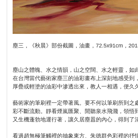
塵三，《秋晨》部份截圖，油畫，72.5x91cm，201
塵山之體魄、水之情韻，山之空闊、水之輕靈，如
在台灣當代藝術家塵三的油彩畫布上深刻地感受到
厚疊或輕塗的油彩中滲透出來，教人一相遇，便久
藝術家的筆刷裡一定帶著風。要不何以筆刷所到之
彩不斷流動。靜看煙嵐匯聚、閒聽泉水飛濺，領悟
又生機蓬勃地運行著，讓久居塵囂的內心，得到了
看過趙無極筆觸裡的抽象東方、朱德群色彩裡的抒