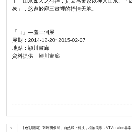
了。山水如人之有神，是因為畫家以神入山水。「
象」，悠遊於塵三畫裡的抒情天地。
「山」—塵三個展
展期：2014-12-20~2015-02-07
地點：穎川畫廊
資料提供：
穎川畫廊
【色彩新聞】張暉明個展，自然遇上科技，植物美學，VT Artsalon