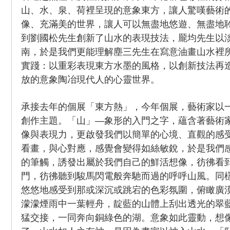
山、水、泉、荷裡呈現的意象東方，讓人驚嘆藝術
像、充滿美的世界，讓人可以無盡地悠遊、無盡地
到劉國松先生創新了山水的表現技法，龎均先生以
南，於是我們更能理解塵三先生在寫意油畫山水裡
實踐：以重彩表現東方水墨的風格，以創新技法再
放的意象陶冶現代人的心靈世界。
承接去年的個展「東方熱」，今年個展，藝術家以
創作主題。「山」—象形的入門之字，蘊含著藝術
像與表現力，更啟發我們以簡單的心境、直觀的感
看畫，與心對應，感覺會變得如絲敏銳，於是我們
的筆觸，誘發出屬於我們自己的鮮活想像，彷彿看
門，彷彿聽到駿馬閃電般奔馳而過的呼呼山風。同
悠悠地感受到那或深沉或跳宕的色彩氛圍，俯瞰廣
濛濛煙雨中一葉輕舟，靛藍的山體上刮出透光的翠
猛交接，一同奔向銅綠色的湖。意象如此靈動，想