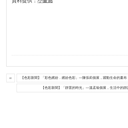
資料提供：
小畫廊
【色彩新聞】「彩色繽紛．繽紛色彩」—陳張莉個展，躍動生命的畫布
【色彩新聞】「靜置的時光」—溫孟瑜個展，生活中的靜