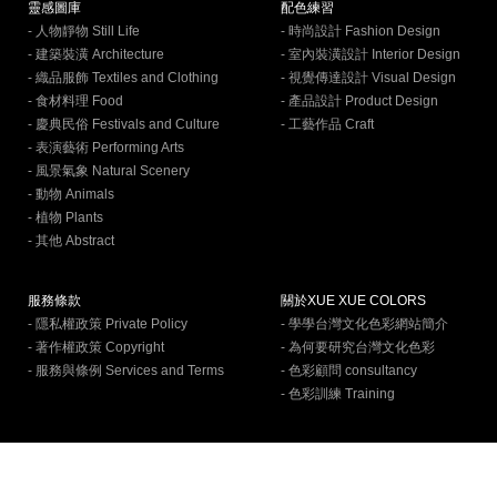
靈感圖庫
配色練習
- 人物靜物 Still Life
- 時尚設計 Fashion Design
- 建築裝潢 Architecture
- 室內裝潢設計 Interior Design
- 織品服飾 Textiles and Clothing
- 視覺傳達設計 Visual Design
- 食材料理 Food
- 產品設計 Product Design
- 慶典民俗 Festivals and Culture
- 工藝作品 Craft
- 表演藝術 Performing Arts
- 風景氣象 Natural Scenery
- 動物 Animals
- 植物 Plants
- 其他 Abstract
服務條款
關於XUE XUE COLORS
- 隱私權政策 Private Policy
- 學學台灣文化色彩網站簡介
- 著作權政策 Copyright
- 為何要研究台灣文化色彩
- 服務與條例 Services and Terms
- 色彩顧問 consultancy
- 色彩訓練 Training