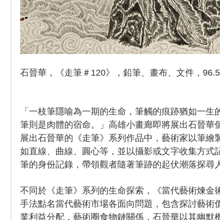
石晉華，《走筆＃120》，鉛筆、畫布、文件，96.5x21
「一枝筆隱喻為一期的生命，筆觸的痕跡猶如一生
筆則是肉體的宿命。」高雄小畫廊即將展出石晉華
展出石晉華的《走筆》系列作品中，藝術家以筆繪
如直線、曲線、圓心等，並以攝影或文字收集方式
筆的身份記錄，帶領觀者隨著筆跡的起伏潮落探尋
不同於《走筆》系列的生命探索，《當代藝術煉金
手法點名當代藝術市場各面向問題，包含探討藝術
業利益分配，藝術圈食物鏈關係，石晉華以其幽默