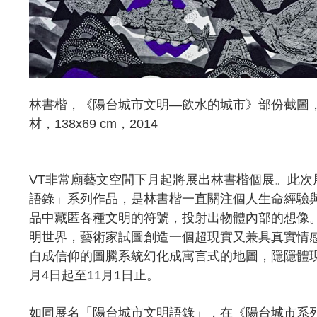
林書楷，《陽台城市文明—飲水的城市》部份截圖
材，138x69 cm，2014
VT非常廟藝文空間下月起將展出林書楷個展。此次
語錄」系列作品，是林書楷一直關注個人生命經驗
品中藏匿各種文明的符號，投射出物體內部的想像
明世界，藝術家試圖創造一個超現實又兼具真實情
自成信仰的圖騰系統幻化成寓言式的地圖，隱隱體現
月4日起至11月1日止。
如同展名「陽台城市文明語錄」，在《陽台城市系