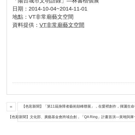
「陽台城市文明語錄」—林書楷個展
日期：2014-10-04~2014-11-01
地點：VT非常廟藝文空間
資料提供：
VT非常廟藝文空間
【色彩新聞】「第11屆身障者藝術顛峰聯展」，在愛裡創作，揮灑生
【色彩新聞】文化部、廣藝基金會跨域合創，「QA Ring」計畫首演—黃翊與