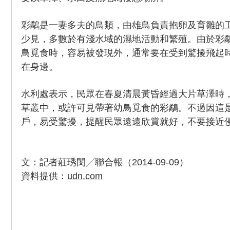
彩鷸是一妻多夫的鳥類，由雄鳥負責抱卵及育雛的
少見，多數於有淺水域的濕地活動和繁殖。由於彩
鳥覓食時，容易被發現外，通常要在受到驚擾飛起
在身邊。
水利處表示，民眾在春夏清晨黃昏經過大片草澤時
草叢中，或許可見帶著幼鳥覓食的彩鷸。不過因這
戶，易受驚擾，提醒民眾遠遠欣賞就好，不要接近
文：記者莊琇閔╱聯合報（2014-09-09）
資料提供：
udn.com