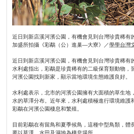
近日到新店溪河濱公園，有機會見到台灣珍貴稀有
加盛所拍攝《彩鷸（公）進巢—大寮》／
學學台灣
近日到新店溪河濱公園，有機會見到台灣珍貴稀有
水利處指出，彩鷸是珍貴稀有的二級保育類動物，
河濱公園找到新家，顯示當地環境生態維護良好。
水利處表示，北市的河濱公園擁有大面積的草生地
水的草澤分布。近年來，水利處積極進行環境維護
彩鷸在河濱公園棲息和繁殖。
目前彩鷸在有留鳥和夏季候鳥，這種中型鳥類，體長
要以草澤、水田及濕地為棲息場所。