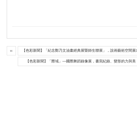
【色彩新聞】「紀念鄭乃文油畫經典展暨師生聯展」，說画藝術空間展
【色彩新聞】「際域」—國際舞蹈錄像展，書寫紀錄、變形的力與美