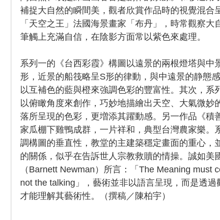
補捉大自然的瞬間美，觀者欣賞作品時的視覺混合
「天空之王」法國海景畫家「布丹」，時常觀察大
筆觸上充滿自信，在陰影方面常以紫色來處理。
系列一的《台西彩霞》構圖以遠景的兩根燈塔與中
形，近景的船筏略呈S形的律動，與中遠景的静態
以互補色的藍與橙來強調色彩的豐富性。其次，系
以俯瞰角度來創作，巧妙地描繪出天空、大氣微妙
落所呈現的色彩，更増添其躍動感。另一作品《積
家瓜棚下雞鴨成群，一片祥和，典型台灣農家樂。
調構圖的垂直性，教堂的主建築穩定畫面的重心，
的關係，似乎在告訴世人宗教救贖的情操。誠如美
（Barnett Newman）所言：「The Meaning must come
not the talking」，藝術並非以語言呈現，而
才能理解其藝術性。（撰稿／陳柏宇）