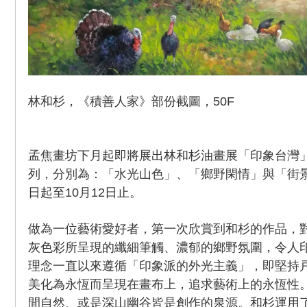
林和杉，《積善人家》部份截圖，50F
孟焦畫坊下月起即將展出林和杉油畫展「印象台灣
列，分別為：「水光山色」、「鄉野閑情」與「街景
日起至10月12日止。
做為一位藝術愛好者，第一次欣賞到和杉的作品，
灰色彩所呈現的纖細筆觸、濃郁的鄉野氛圍，令人
理念一直以來遵循「印象派的外光主義」，即堅持
美化為永恆而呈現在畫布上，追求藝術上的永恆性
間自然、或是深山幽谷皆是創作的泉源。和杉運用