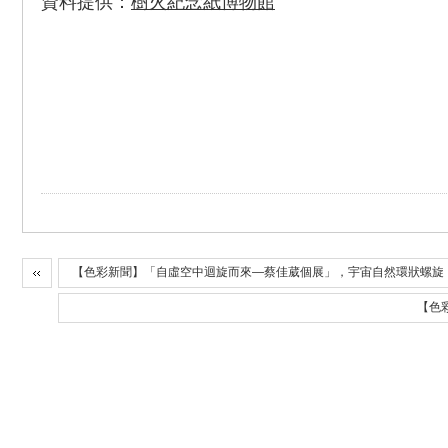
資料提供：
樹火紀念紙博物館
【色彩新聞】「自虛空中迴旋而來—蔡佳葳個展」，宇宙自然環狀螺旋，
【色