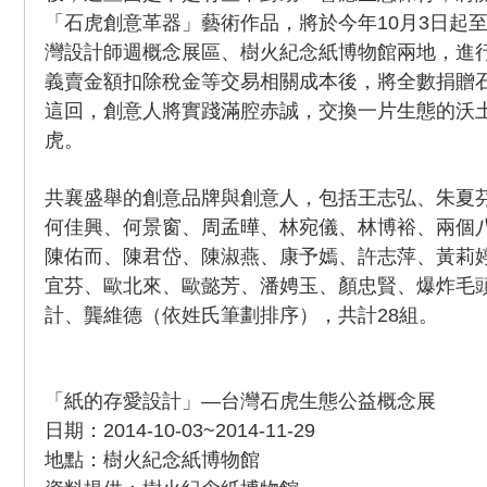
「石虎創意革器」藝術作品，將於今年10月3日起至
灣設計師週概念展區、樹火紀念紙博物館兩地，進
義賣金額扣除稅金等交易相關成本後，將全數捐贈
這回，創意人將實踐滿腔赤誠，交換一片生態的沃
虎。
共襄盛舉的創意品牌與創意人，包括王志弘、朱夏
何佳興、何景窗、周孟曄、林宛儀、林博裕、兩個
陳佑而、陳君岱、陳淑燕、康予嫣、許志萍、黃莉
宜芬、歐北來、歐懿芳、潘娉玉、顏忠賢、爆炸毛
計、龔維德（依姓氏筆劃排序），共計28組。
「紙的存愛設計」—台灣石虎生態公益概念展
日期：2014-10-03~2014-11-29
地點：樹火紀念紙博物館