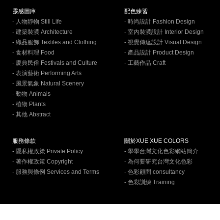
靈感圖庫
配色練習
- 人物靜物 Still Life
- 時尚設計 Fashion Design
- 建築裝潢 Architecture
- 室內裝潢設計 Interior Design
- 織品服飾 Textiles and Clothing
- 視覺傳達設計 Visual Design
- 食材料理 Food
- 產品設計 Product Design
- 慶典民俗 Festivals and Culture
- 工藝作品 Craft
- 表演藝術 Performing Arts
- 風景氣象 Natural Scenery
- 動物 Animals
- 植物 Plants
- 其他 Abstract
服務條款
關於XUE XUE COLORS
- 隱私權政策 Private Policy
- 學學台灣文化色彩網站簡介
- 著作權政策 Copyright
- 為何要研究台灣文化色彩
- 服務與條例 Services and Terms
- 色彩顧問 consultancy
- 色彩訓練 Training