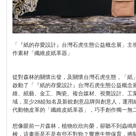
「『紙的存愛設計』台灣石虎生態公益概念展」主
作素材「纖維皮紙革器」
從對森林的關懷出發，及關懷台灣石虎生態，「紙
啟動了「『紙的存愛設計』台灣石虎生態公益概念
維、紙藝、金工、陶瓷、複合媒材、視覺設計、工
域，至少28組知名及新銳創意品牌與創意人，運用
代動物皮革的「纖維皮紙革器」，巧手創作獨一無
想像眼前一片森林，植物欣欣向榮，卻聽不到蟲鳴
梭，這畫面是不是有些不對勁？響應生態保育，將