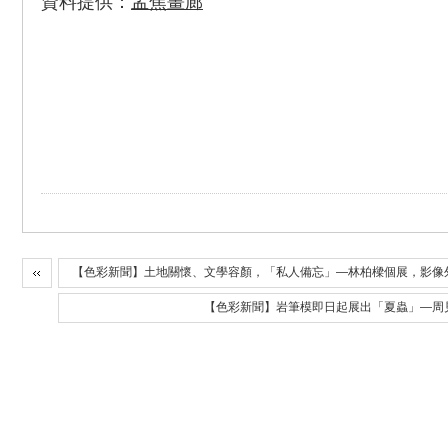
資料提供：
孟焦畫廊
【色彩新聞】土地關懷、文學容顏，「私人備忘」—林柏樑個展，影像
【色彩新聞】岩筆模即日起展出「夏蟲」—周