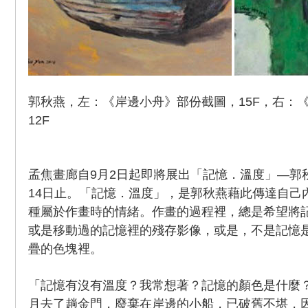
郭秋燕，左：《岸邊小舟》部份截圖，15F，右：
12F
孟焦畫廊自9月2日起即將展出「記憶．溫度」—郭
14日止。「記憶．溫度」，是郭秋燕藉此傳達自己
種屬於作畫時的情緒。作畫的過程裡，總是希望將
或是移動過的記憶裡的殘存影像，或是，不是記憶
疊的色塊裡。
「記憶有沒有溫度？我常想著？記憶的顏色是什麼
月去了趟金門，廢棄在岸邊的小船，已破舊不堪，