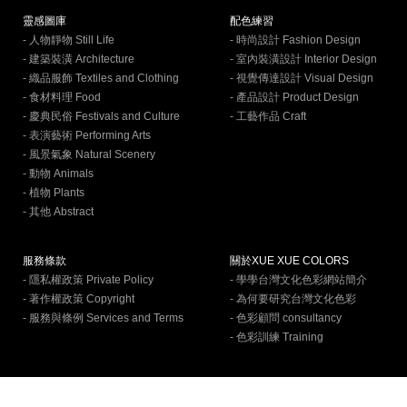
靈感圖庫
配色練習
- 人物靜物 Still Life
- 時尚設計 Fashion Design
- 建築裝潢 Architecture
- 室內裝潢設計 Interior Design
- 織品服飾 Textiles and Clothing
- 視覺傳達設計 Visual Design
- 食材料理 Food
- 產品設計 Product Design
- 慶典民俗 Festivals and Culture
- 工藝作品 Craft
- 表演藝術 Performing Arts
- 風景氣象 Natural Scenery
- 動物 Animals
- 植物 Plants
- 其他 Abstract
服務條款
關於XUE XUE COLORS
- 隱私權政策 Private Policy
- 學學台灣文化色彩網站簡介
- 著作權政策 Copyright
- 為何要研究台灣文化色彩
- 服務與條例 Services and Terms
- 色彩顧問 consultancy
- 色彩訓練 Training