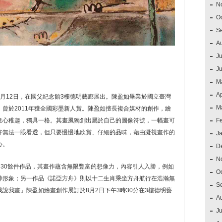
N
O
S
A
Ju
J
M
Ap
月12日，在國父紀念館3樓德明藝廊展出。陳盈如畢業於國立臺灣
M
曾於2011年獲全國彩墨新人賞。陳盈如擅長複合媒材的創作，繪
童心稚趣，獨具一格。其畫風獨創出屬於自己的圖像符號，一幅畫可
F
許無法一眼看透，但只要慢慢地欣賞、仔細的品味，藉由凝視畫作的
J
心。
D
N
作的30餘件作品，其畫作蘊含無限豐富的想像力，內容引人入勝，例如
O
神形象；另一作品《諾亞方舟》則以十二生肖乘坐方舟航行在浩瀚無
S
說我畫」陳盈如繪畫創作展訂於8月2日下午3時30分在3樓德明藝
A
Ju