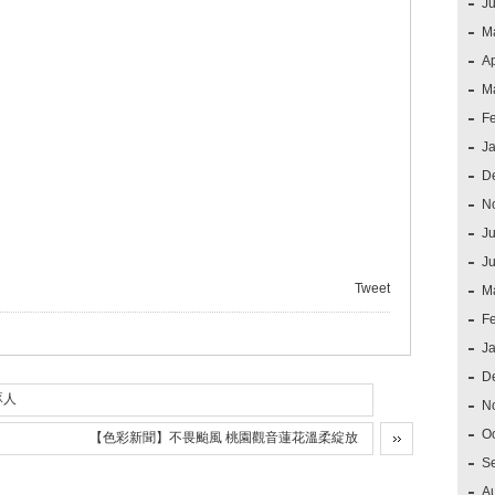
J
M
Ap
M
F
J
D
N
Ju
J
Tweet
M
F
J
D
啄人
N
O
【色彩新聞】不畏颱風 桃園觀音蓮花溫柔綻放
S
A