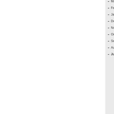
M
F
J
D
N
O
S
A
J