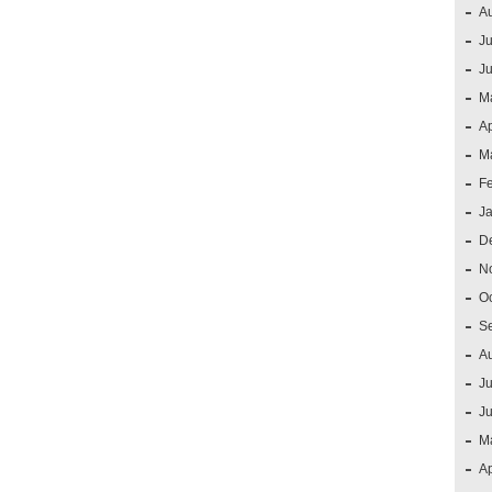
A
Ju
J
M
Ap
M
F
J
D
N
O
S
A
Ju
J
M
Ap