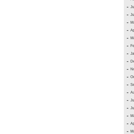
Ju
J
M
Ap
M
F
J
D
N
O
S
A
Ju
J
M
Ap
M