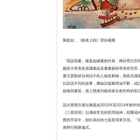
陳盈如，《願者上鉤》部份截圖
「我說我畫」陳盈如繪畫創作展，將於明日至8
藝術大學美術系國畫組及書畫藝術學系研究所，
畫主題取材自神話中的人物及動物，風格充滿
以訴說不同的故事，猶如詩篇般情溢乎辭，或
線條與畫面，使人體會到藝術家在創作時的初
該次展覽共展出陳盈如2010年至2014年創
《三星拱照》以傳統常見的民間福神，顛覆福
際的宇宙中，朝向美好的七彩星球來呈現。「我
廊舉行開幕儀式。