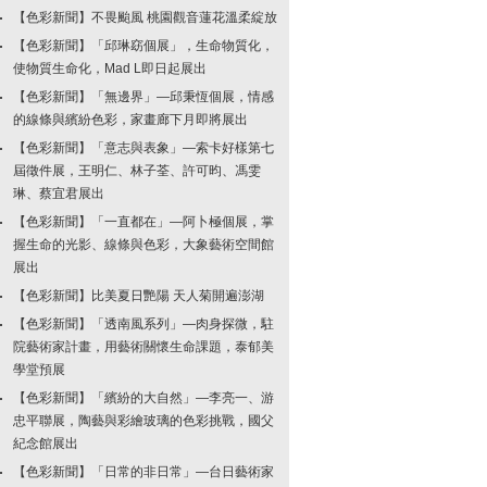
【色彩新聞】不畏颱風 桃園觀音蓮花溫柔綻放
【色彩新聞】「邱琳窈個展」，生命物質化，
使物質生命化，Mad L即日起展出
【色彩新聞】「無邊界」—邱秉恆個展，情感
的線條與繽紛色彩，家畫廊下月即將展出
【色彩新聞】「意志與表象」—索卡好樣第七
屆徵件展，王明仁、林子荃、許可昀、馮雯
琳、蔡宜君展出
【色彩新聞】「一直都在」—阿卜極個展，掌
握生命的光影、線條與色彩，大象藝術空間館
展出
【色彩新聞】比美夏日艷陽 天人菊開遍澎湖
【色彩新聞】「透南風系列」—肉身探微，駐
院藝術家計畫，用藝術關懷生命課題，泰郁美
學堂預展
【色彩新聞】「繽紛的大自然」—李亮一、游
忠平聯展，陶藝與彩繪玻璃的色彩挑戰，國父
紀念館展出
【色彩新聞】「日常的非日常」—台日藝術家