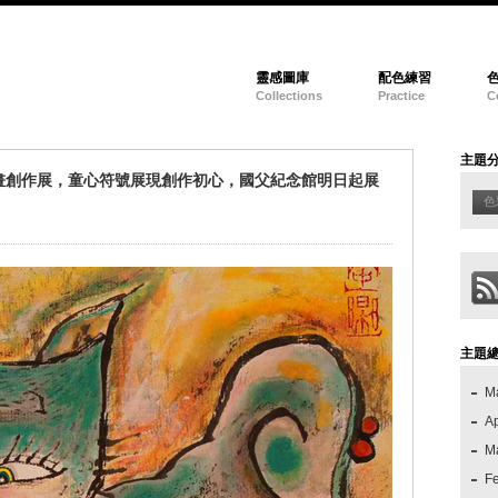
靈感圖庫
配色練習
Collections
Practice
C
主題
畫創作展，童心符號展現創作初心，國父紀念館明日起展
色
主題
M
Ap
M
F