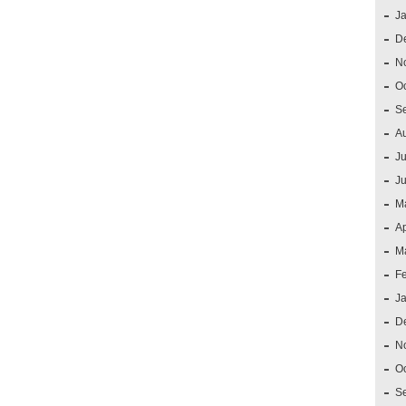
J
D
N
O
S
A
Ju
J
M
Ap
M
F
J
D
N
O
S