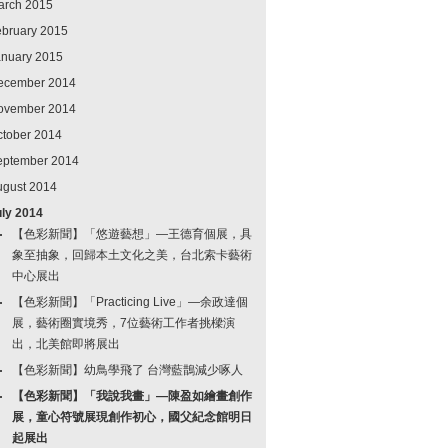
arch 2015
ebruary 2015
anuary 2015
ecember 2014
ovember 2014
ctober 2014
eptember 2014
ugust 2014
uly 2014
【色彩新聞】「悠遊藝想」—王德育個展，具
象至抽象，回歸本土文化之美，台北索卡藝術
中心展出
【色彩新聞】「Practicing Live」—余政達個
展，藝術圈實境秀，7位藝術工作者挑樑演
出，北美館即將展出
【色彩新聞】幼鳥學飛了 台灣藍鵲減少啄人
【色彩新聞】「我說我畫」—陳盈如繪畫創作
展，童心符號展現創作初心，國父紀念館明日
起展出