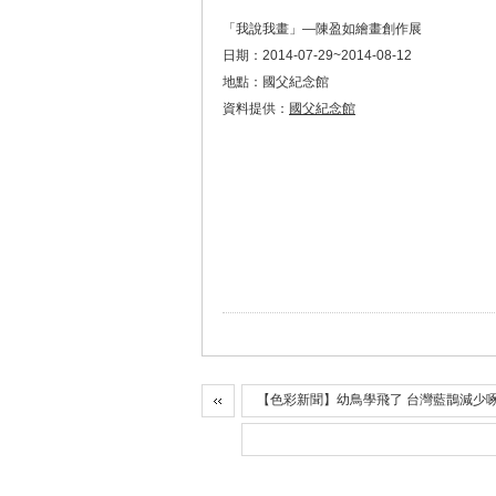
「我說我畫」—陳盈如繪畫創作展
日期：2014-07-29~2014-08-12
地點：國父紀念館
資料提供：
國父紀念館
【色彩新聞】幼鳥學飛了 台灣藍鵲減少