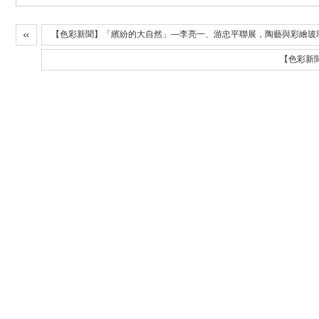
【色彩新聞】「繽紛的大自然」—李亮一、游忠平聯展，陶藝與彩繪玻
【色彩新