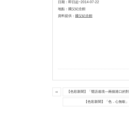
日期：即日起~2014-07-22
地點：國父紀念館
資料提供：
國父紀念館
【色彩新聞】「聲語遶境—兩個港口的對
【色彩新聞】「色．心無歇」