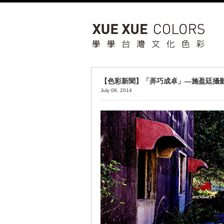
【色彩新聞】「弄巧成卓」—施盈廷攝
July 08, 2014