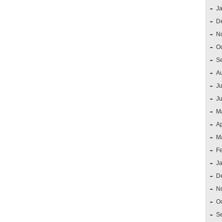
J
D
N
O
S
A
Ju
J
M
Ap
M
F
J
D
N
O
S