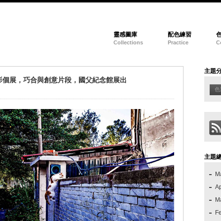
靈感圖庫
配色練習
Collections
Practice
C
主題
影個展，巧合與創意片段，國父紀念館展出
色
主題
M
Ap
M
F