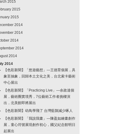
arch 2015
ebruary 2015
anuary 2015
ecember 2014
ovember 2014
ctober 2014
eptember 2014
ugust 2014
uly 2014
【色彩新聞】「悠遊藝想」—王德育個展，具
象至抽象，回歸本土文化之美，台北索卡藝術
中心展出
【色彩新聞】「Practicing Live」—余政達個
展，藝術圈實境秀，7位藝術工作者挑樑演
出，北美館即將展出
【色彩新聞】幼鳥學飛了 台灣藍鵲減少啄人
【色彩新聞】「我說我畫」—陳盈如繪畫創作
展，童心符號展現創作初心，國父紀念館明日
起展出