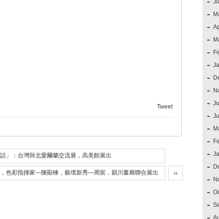
J
M
Ap
M
F
J
D
N
Ju
Tweet
J
M
F
J
話」：台灣與北愛爾蘭交流展，高美館展出
D
，色彩指揮家—陳顯棟，藝壇新秀—周宸，穎川畫廊聯合展出
N
O
S
A