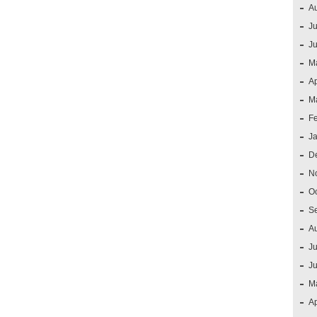
A
Ju
J
M
Ap
M
F
J
D
N
O
S
A
Ju
J
M
Ap