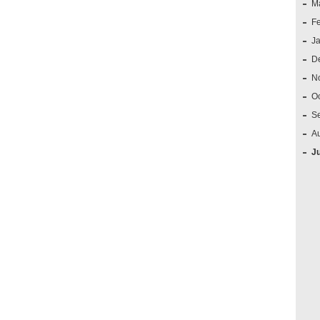
M
F
J
D
N
O
S
A
J