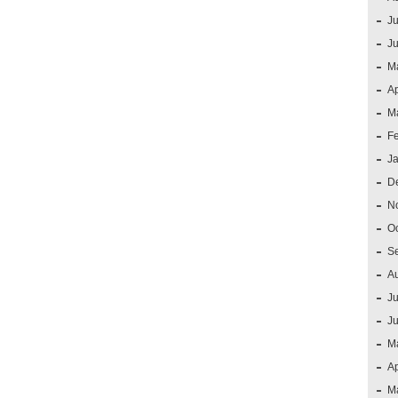
Ju
J
M
Ap
M
F
J
D
N
O
S
A
Ju
J
M
Ap
M