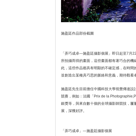
施盈廷作品部份截圖
「弄巧成卓—施盈廷攝影個展」即日起至7月2
所拍攝而得的畫面，這些畫面都有著巧合的機
此，這些作品都具有明顯的不確定感，在時間
並創造出某種具巧思的脈絡和意義，期待觀看
施盈廷先生目前擔任中國科技大學視覺傳達設
競賽，例如：法國「Prix de la Photographie,P
銀獎等，與來自數十個的全球攝影師競技，屢屢
展，深獲好評。
「弄巧成卓」—施盈廷攝影個展