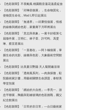
【色彩新聞】不畏颱風 桃園觀音蓮花溫柔綻放
【色彩新聞】「邱琳窈個展」，生命物質化，
使物質生命化，Mad L即日起展出
【色彩新聞】「無邊界」—邱秉恆個展，情感
的線條與繽紛色彩，家畫廊下月即將展出
【色彩新聞】「意志與表象」—索卡好樣第七
屆徵件展，王明仁、林子荃、許可昀、馮雯
琳、蔡宜君展出
【色彩新聞】「一直都在」—阿卜極個展，掌
握生命的光影、線條與色彩，大象藝術空間館
展出
【色彩新聞】比美夏日艷陽 天人菊開遍澎湖
【色彩新聞】「透南風系列」—肉身探微，駐
院藝術家計畫，用藝術關懷生命課題，泰郁美
學堂預展
【色彩新聞】「繽紛的大自然」—李亮一、游
忠平聯展，陶藝與彩繪玻璃的色彩挑戰，國父
紀念館展出
【色彩新聞】「日常的非日常」—台日藝術家