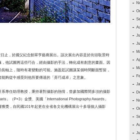
N
O
S
A
Ju
J
M
2日止，於國父紀念館翠亨藝廊展出。該次展出內容是於街頭取景時
Ap
緣，他試圖將這些巧合，經由攝影的手法，轉化成有創意的畫面。因
M
的長軸上，隨時有著變動的可能。施盈廷試圖讓某個時間斷面暫留，
F
者能夠從中感受到他所要傳達的「弄巧成卓」之意象。
J
計系專任助理教授，秉持著對攝影的熱情，曾參加國際間多項的攝影
D
aris」（P×3）金獎、美國「International Photography Awards」
N
獲獎，自民國101年起更在全省各文化機構展出十多場個人攝影
O
S
A
Ju