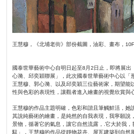
王慧穆，《北埔老街》部份截圖，油彩、畫布，10F，
國泰世華藝術中心自明日起至8月2日止，即將展出
心漪、邱奕穎聯展」，此次國泰世華藝術中心以「
王慧穆、郭心漪、以及邱奕穎三位藝術家，期望能
性與色彩的表現性，讓觀者進入繪畫的視覺欣賞與
王慧穆的作品主題明確，色彩和諧且筆觸鮮活，她說
其說純藝術的繪畫，是純然的自我表現，我寧願說
景物，循著它的氣息，讓它自然流露，.它大於我，
馭」，王慧穆的作品從靜物花卉、屋瓦建築到自然