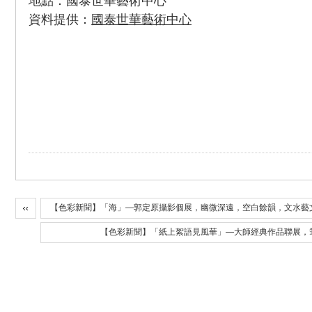
地點：國泰世華藝術中心
資料提供：
國泰世華藝術中心
【色彩新聞】「海」—郭定原攝影個展，幽微深遠，空白餘韻，文水藝
【色彩新聞】「紙上絮語見風華」—大師經典作品聯展，