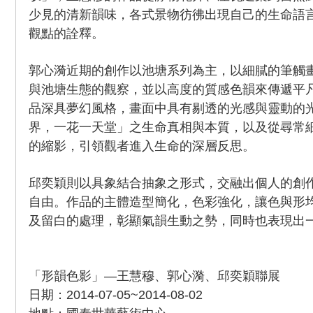
少見的清新韻味，各式景物彷彿出現自己的生命語
觀點的詮釋。
郭心漪近期的創作以池塘系列為主，以細膩的筆觸
與池塘生態的觀察，並以高度的質感色韻來傳遞平
品深具夢幻風格，畫面中具有剔透的光感與靈動的
界，一花一天堂」之生命真相與本質，以及從尋常
的縮影，引領觀者進入生命的深層反思。
邱奕穎則以具象結合抽象之形式，交融出個人的創
自由。作品的主體造型簡化，色彩強化，讓色與形
及留白的處理，彰顯氣韻生動之勢，同時也表現出
「形韻色影」—王慧穆、郭心漪、邱奕穎聯展
日期：2014-07-05~2014-08-02