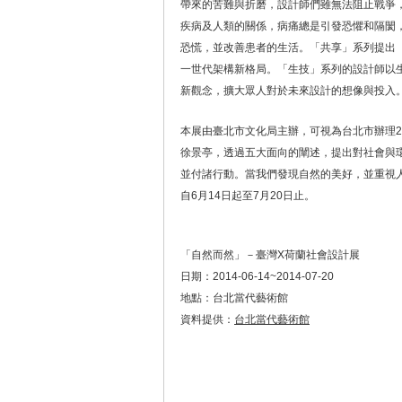
帶來的苦難與折磨，設計師們雖無法阻止戰爭
疾病及人類的關係，病痛總是引發恐懼和隔閡
恐慌，並改善患者的生活。「共享」系列提出「O
一世代架構新格局。「生技」系列的設計師以
新觀念，擴大眾人對於未來設計的想像與投入
本展由臺北市文化局主辦，可視為台北市辦理2
徐景亭，透過五大面向的闡述，提出對社會與
並付諸行動。當我們發現自然的美好，並重視
自6月14日起至7月20日止。
「自然而然」－臺灣X荷蘭社會設計展
日期：2014-06-14~2014-07-20
地點：台北當代藝術館
資料提供：
台北當代藝術館