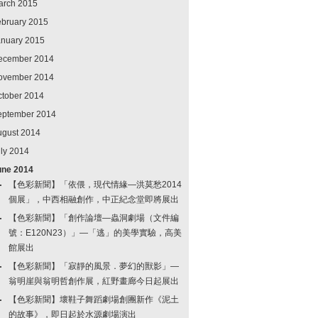
arch 2015
ebruary 2015
anuary 2015
ecember 2014
ovember 2014
ctober 2014
eptember 2014
ugust 2014
ly 2014
une 2014
【色彩新聞】「依偎，現代情緣—洪莫愁2014
個展」，中西相融創作，中正紀念堂即將展出
【色彩新聞】「創作論壇—蟲洞劇場（文件編
號：E120N23）」—「逃」的美學實驗，高美
館展出
【色彩新聞】「寂靜的風景．夢幻的獸影」—
翁明崖與翁明哲創作展，紅野畫廊今日起展出
【色彩新聞】壞鞋子舞蹈劇場創團新作《泥土
的故事》，即日起於水源劇場演出