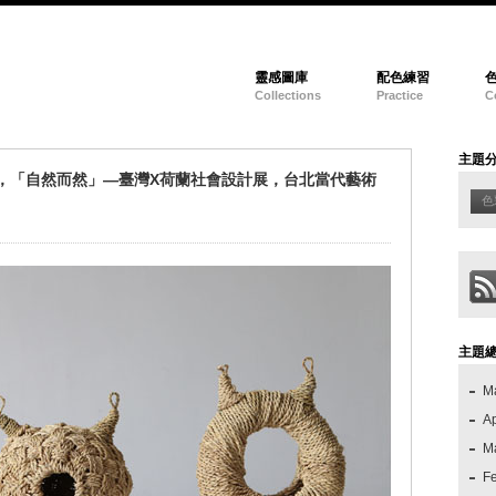
靈感圖庫
配色練習
Collections
Practice
C
主題
曲，「自然而然」—臺灣X荷蘭社會設計展，台北當代藝術
色
主題
M
Ap
M
F