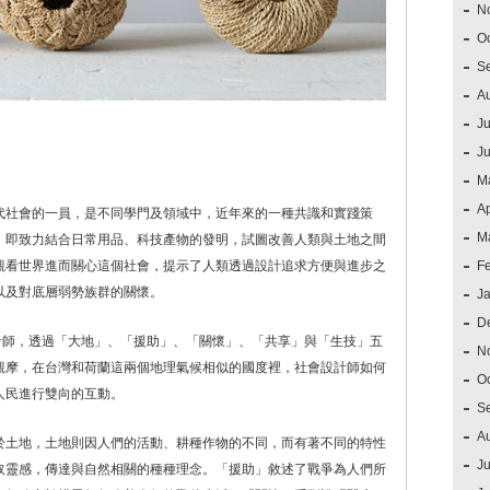
N
O
S
A
Ju
J
M
Ap
代社會的一員，是不同學門及領域中，近年來的一種共識和實踐策
M
」即致力結合日常用品、科技產物的發明，試圖改善人類與土地之間
觀看世界進而關心這個社會，提示了人類透過設計追求方便與進步之
F
以及對底層弱勢族群的關懷。
J
D
計師，透過「大地」、「援助」、「關懷」、「共享」與「生技」五
N
觀摩，在台灣和荷蘭這兩個地理氣候相似的國度裡，社會設計師如何
O
人民進行雙向的互動。
S
A
於土地，土地則因人們的活動、耕種作物的不同，而有著不同的特性
Ju
取靈感，傳達與自然相關的種種理念。「援助」敘述了戰爭為人們所