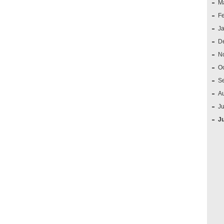
M
F
J
D
N
O
S
A
Ju
J