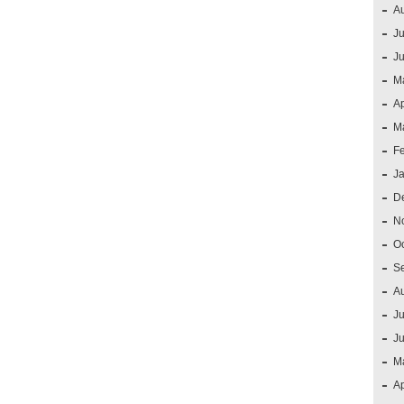
A
Ju
J
M
Ap
M
F
J
D
N
O
S
A
Ju
J
M
Ap