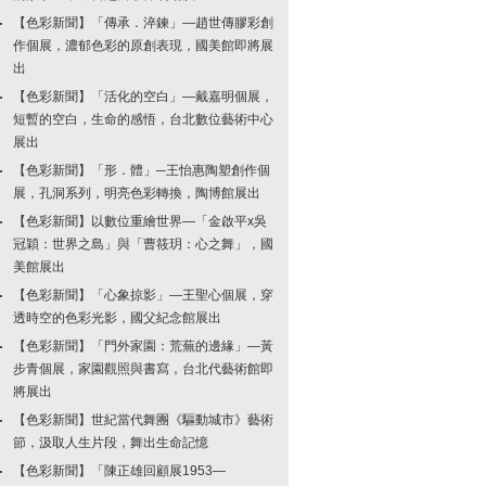
【色彩新聞】「傳承．淬鍊」—趙世傳膠彩創
作個展，濃郁色彩的原創表現，國美館即將展
出
【色彩新聞】「活化的空白」—戴嘉明個展，
短暫的空白，生命的感悟，台北數位藝術中心
展出
【色彩新聞】「形．體」─王怡惠陶塑創作個
展，孔洞系列，明亮色彩轉換，陶博館展出
【色彩新聞】以數位重繪世界—「金啟平x吳
冠穎：世界之島」與「曹筱玥：心之舞」，國
美館展出
【色彩新聞】「心象掠影」—王聖心個展，穿
透時空的色彩光影，國父紀念館展出
【色彩新聞】「門外家園：荒蕪的邊緣」—黃
步青個展，家園觀照與書寫，台北代藝術館即
將展出
【色彩新聞】世紀當代舞團《驅動城市》藝術
節，汲取人生片段，舞出生命記憶
【色彩新聞】「陳正雄回顧展1953—