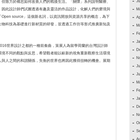
J
，但致力於構思如何改善人們的戰後生活。「關懷」系列說明醫療、
，因此設計師們試圖透過有趣及靈活的作品設計，化解人們的窘境與
M
pen source」這個新名詞，以資訊開放與資源共享的概念，為下
Ap
生物科技為基礎進行新材質的研發，並透過工作坊等形式推廣新知及
M
。
F
J
016世界設計之都的一種前奏曲，策展人為留學荷蘭的台灣設計師
D
環境不同的觀點與反思，希望觀者能以嶄新的視角重新觀察生活環境
N
人與人之間的和諧關係，失衡的世界也將因此獲得扭轉的機會。展期
Ju
J
M
F
J
D
N
O
S
A