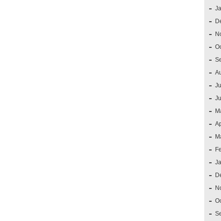
J
D
N
O
S
A
Ju
J
M
Ap
M
F
J
D
N
O
S