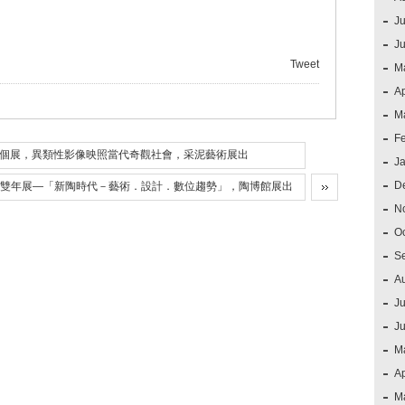
Ju
J
Tweet
M
Ap
M
F
新作個展，異類性影像映照當代奇觀社會，采泥藝術展出
J
D
陶藝雙年展—「新陶時代－藝術．設計．數位趨勢」，陶博館展出
N
O
S
A
Ju
J
M
Ap
M