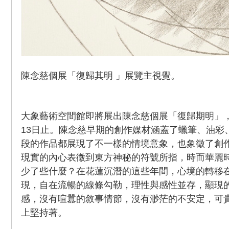
陳念慈個展「復歸其明 」展覽主視覺。
大象藝術空間館即將展出陳念慈個展「復歸期明」，展
13日止。陳念慈早期的創作媒材涵蓋了蠟筆、油彩
段的作品都展現了不一樣的情境意象，也象徵了創
現實的內心表徵到東方神秘的符號所指，時而華麗
少了些什麼？在花蓮沉潛的這些年間，心境的轉移
現，自在流暢的線條勾勒，理性與感性並存，顯現
感，沒有喧囂的敘事情節，沒有渺茫的不安定，可
上堅持著。