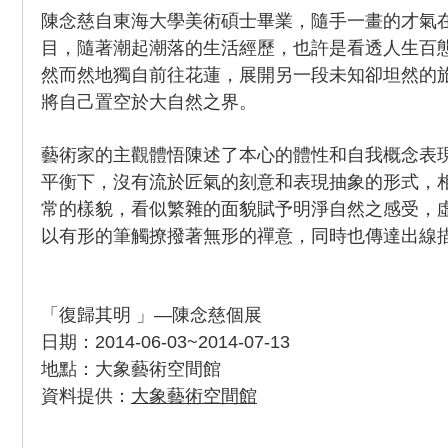
陳念慈自東海大學美術碩士畢業，隨手一畫的才氣
目，隨著潮起潮落的生活經歷，也許是看透人生百
然而然地獨自前往花蓮，展開另一段未知卻坦然的
將自己置空於大自然之界。
藝術家的主觀體悟陳述了本心的體性和自我概念表
平衡下，沒有流於匠氣的刻意和表現抽象的形式，
常的樣貌，看似繁雜的面貌賦予明淨自然之感受，
以有形的筆觸撩撥著無形的禪意，同時也傳達出線
「復歸其明 」—陳念慈個展
日期：2014-06-03~2014-07-13
地點：大象藝術空間館
資料提供：
大象藝術空間館