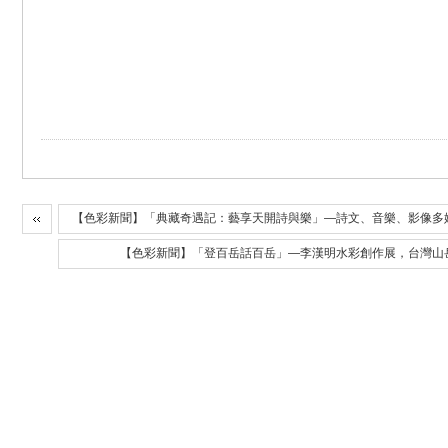
【色彩新聞】「典藏奇遇記：藝享天開詩與樂」—詩文、音樂、影像多
【色彩新聞】「登百岳話百岳」—李漢明水彩創作展，台灣山