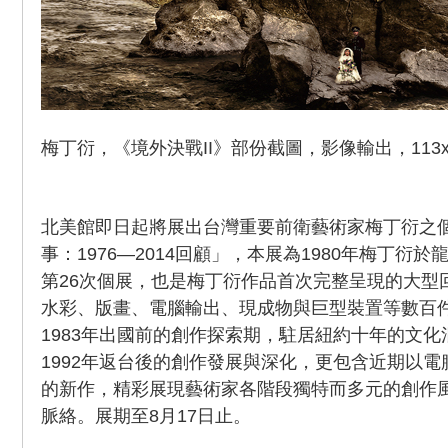
梅丁衍，《境外決戰II》部份截圖，影像輸出，113x16
北美館即日起將展出台灣重要前衛藝術家梅丁衍之
事：1976—2014回顧」，本展為1980年梅丁衍
第26次個展，也是梅丁衍作品首次完整呈現的大型
水彩、版畫、電腦輸出、現成物與巨型裝置等數百
1983年出國前的創作探索期，駐居紐約十年的文
1992年返台後的創作發展與深化，更包含近期以
的新作，精彩展現藝術家各階段獨特而多元的創作
脈絡。展期至8月17日止。