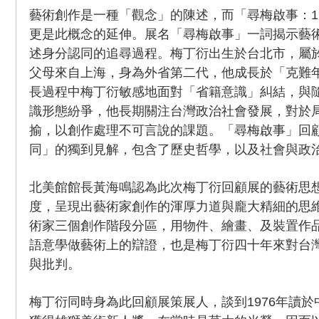
藝術創作是一種「觀念」的陳述，而「尋梅啟事：197
更是此概念的延伸。展名「尋梅啟事」一詞揭示藝
述身分認同的追尋過程。梅丁衍出生於台北市，屬
父母來自上海，身為外省第二代，他成長於「克難
長過程中梅丁衍敏感地面對「省籍意識」糾結，與
識形態紛爭，他長期關注台灣政治社會發展，對於
揄，以創作處理不可言說的課題。「尋梅啟事」回
同」的獨到見解，包含了歷史哲學，以及社會與政
北美館館長黃海鳴認為此次梅丁衍回顧展的藝術思
度，呈現出藝術家創作的渾厚力道與龐大精細的思
術家三個創作階段分區，用物件、繪畫、及裝置作
語意學做藝術上的辯證，也是梅丁衍四十年來對台
與批判。
梅丁衍同時身為此回顧展策展人，談到1976年讀