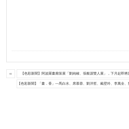
【色彩新聞】阿波羅畫廊策展「劉純峻、張般源雙人展」，下月起即將
【色彩新聞】「畫．香」—馬白水、席慕蓉、劉洋哲、戴壁吟、李萬全、