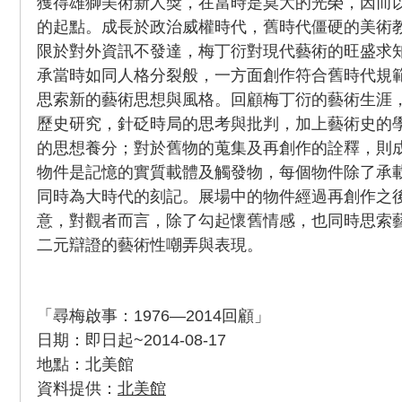
獲得雄獅美術新人獎，在當時是莫大的光榮，因而
的起點。成長於政治威權時代，舊時代僵硬的美術
限於對外資訊不發達，梅丁衍對現代藝術的旺盛求
承當時如同人格分裂般，一方面創作符合舊時代規
思索新的藝術思想與風格。回顧梅丁衍的藝術生涯
歷史研究，針砭時局的思考與批判，加上藝術史的
的思想養分；對於舊物的蒐集及再創作的詮釋，則
物件是記憶的實質載體及觸發物，每個物件除了承
同時為大時代的刻記。展場中的物件經過再創作之
意，對觀者而言，除了勾起懷舊情感，也同時思索
二元辯證的藝術性嘲弄與表現。
「尋梅啟事：1976—2014回顧」
日期：即日起~2014-08-17
地點：北美館
資料提供：
北美館