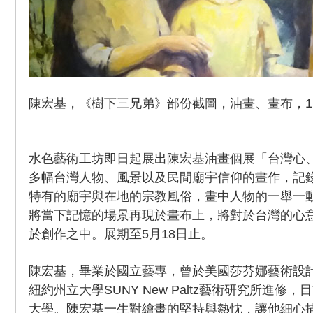
陳宏基，《樹下三兄弟》部份截圖，油畫、畫布，116c
水色藝術工坊即日起展出陳宏基油畫個展「台灣心
多幅台灣人物、風景以及民間廟宇信仰的畫作，記
特有的廟宇與在地的宗教風俗，畫中人物的一舉一
將當下記憶的場景再現於畫布上，將對於台灣的心
於創作之中。展期至5月18日止。
陳宏基，畢業於國立藝專，曾於美國莎芬娜藝術設
紐約州立大學SUNY New Paltz藝術研究所進修
大學。陳宏基一生對繪畫的堅持與熱忱，讓他細心