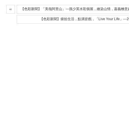
【色彩新聞】「美哉阿里山」—孫少英水彩個展，繪染山情，嘉義檜意
【色彩新聞】俯拾生活，點滴皆戲，「Live Your Life」