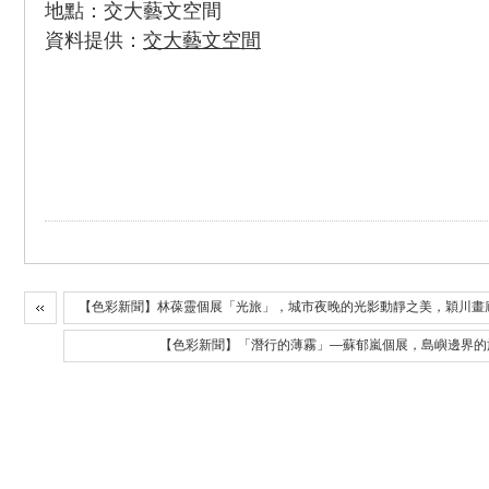
地點：交大藝文空間
資料提供：
交大藝文空間
【色彩新聞】林葆靈個展「光旅」，城市夜晚的光影動靜之美，穎川畫
【色彩新聞】「潛行的薄霧」—蘇郁嵐個展，島嶼邊界的旅程