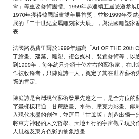
會」等重要藝術團體。1959年起連續五屆受邀參
1970年獲得韓國版畫雙年展首獎，並於1999年受
展的「二十世紀金屬雕刻家大展」，與法國雕塑家
表。
法國路易費里爾於1999年編寫「Art OF THE 20th
了繪畫、建築、雕塑、複合媒材、裝置藝術等，以逐
到1999年，每年約只介紹十位左右的藝術家，在
作被收錄者，只陳庭詩一人，奠定了其在世界藝術
際的肯定。
陳庭詩是台灣現代藝術發展先趨之一，是全方位的
字畫樣樣精通，甘蔗版畫、水墨、壓克力彩畫、鐵
入現代水墨的創作，並運用「甘蔗版」創造出獨一
將東方神秘的人文哲學、天地五行的宇宙觀呈現於
人風格及東方色彩的抽象版畫。