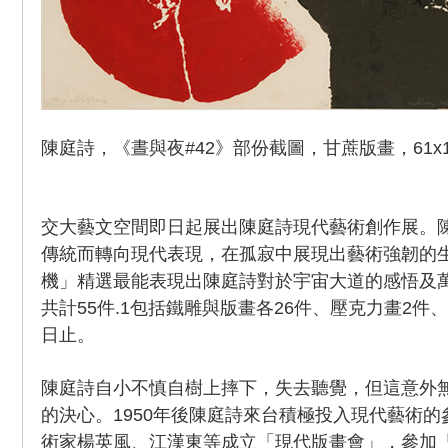
陳庭詩，《晝與夜#42》部份截圖，甘蔗版畫，61x121
交大藝文空間即日起展出陳庭詩現代藝術創作展。
傳統而轉向現代表現，在孤寂中展現出藝術強韌的
機」精選最能表現出陳庭詩對於宇宙大道的感悟及
共計55件.1包括鐵雕與版畫各26件、壓克力畫2件、
日止。
陳庭詩自小不慎自樹上摔下，失去聽覺，但這意外
的決心。1950年後陳庭詩來台積極投入現代藝術的參
術家楊英風、江漢東等成立「現代版畫會」，參加