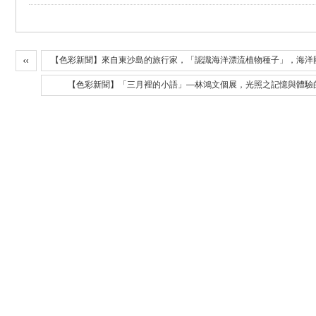
【色彩新聞】來自東沙島的旅行家，「認識海洋漂流植物種子」，海洋
【色彩新聞】「三月裡的小語」—林鴻文個展，光照之記憶與體驗