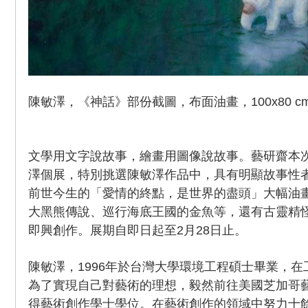
陳敏澤，《神話》部份截圖，布面油畫，100x80 cm
文學用文字說故事，繪畫用圖像說故事。藝研齋本
澤個展，特別挑選陳敏澤作品中，具有明顯故事性
前世今生的「愛情的終點，是世界的盡頭」大幅油
大黑熊傳說、巡行海底王國的金魚等，還有古靈精
即興創作。展期自即日起至2月28日止。
陳敏澤，1996年於台灣大學環境工程碩士畢業，
為了實現自己對藝術的理想，毅然前往美國芝加哥藝
得藝術創作學士學位。在藝術創作的領域中努力十