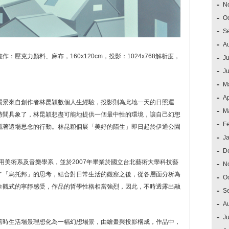
N
O
S
A
壓克力顏料、麻布，160x120cm，投影：1024x768解析度，
Ju
J
M
Ap
場景來自創作者林昆穎數個人生經驗，投影則為此地一天的日照運
M
時間具象了，林昆穎想盡可能地提供一個最中性的環境，讓自己幻想
F
襯著這場思念的行動。林昆穎個展「美好的陌生」即日起於伊通公園
J
D
應用美術系及音樂學系，並於2007年畢業於國立台北藝術大學科技藝
N
了「烏托邦」的思考，結合對日常生活的觀察之後，從各層面分析為
O
全觀式的寧靜感受，作品的哲學性格相當強烈，因此，不時透露出融
S
A
Ju
舊時生活場景理想化為一幅幻想場景，由繪畫與投影構成，作品中，