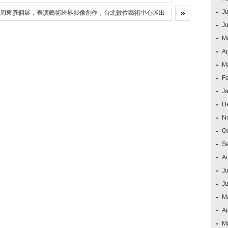
Ju
周東彥個展，表演藝術跨界影像創作，台北數位藝術中心展出
J
M
Ap
M
F
J
D
N
O
S
A
Ju
J
M
Ap
M