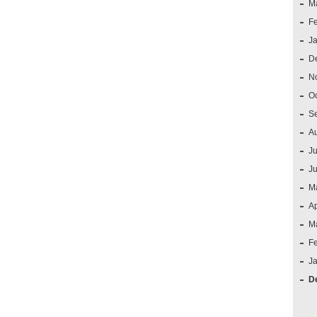
M
F
J
D
N
O
S
A
Ju
J
M
Ap
M
F
J
D