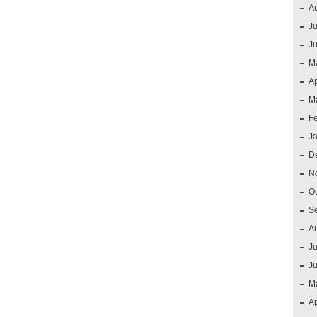
A
Ju
J
M
Ap
M
F
J
D
N
O
S
A
Ju
J
M
Ap