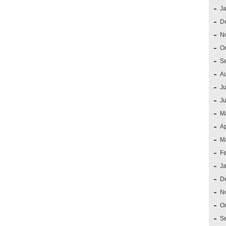
J
D
N
O
S
A
Ju
J
M
Ap
M
F
J
D
N
O
S