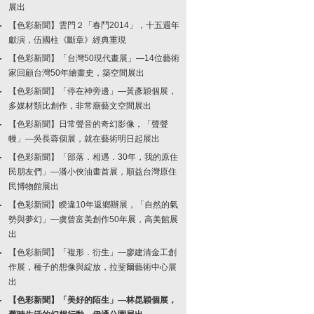
展出
【色彩新聞】雲門２「春鬥2014」，十五週年
獻演，伍國柱《斷章》經典重現
【色彩新聞】「台灣50現代畫展」—14位藝術
家回顧台灣50年繪畫史，築空間展出
【色彩新聞】「停在神旁邊」—黃彥穎個展，
多媒材類比創作，非常廟藝文空間展出
【色彩新聞】日常聲音的奇幻影像，「聲聲
幔」—吳長蓉個展，就在藝術明日起展出
【色彩新聞】「部落．相遇．30年，我的原住
民朋友們」—潘小俠油畫首展，順益台灣原住
民博物館展出
【色彩新聞】睽違10年返鄉辦展，「自然的氣
勢與夢幻」—虞曾富美創作50年展，高美館展
出
【色彩新聞】「複形．衍生」—廖建清金工創
作展，種子的想像與綻放，拉斐爾藝術中心展
出
【色彩新聞】「美好的陌生」—林昆穎個展，