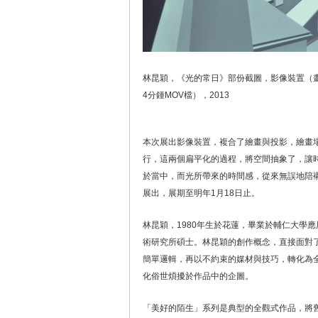
林昆穎，《光的常日》部份截圖，影像裝置（畫作：
4分鍾MOV檔），2013
本次展出影像裝置，複合了繪畫與投影，繪畫
行，這兩個扁平化的過程，將空間抽象了，讓
於當中，而光所帶來的時間感，從來無誤地陪
展出，展期至明年1月18日止。
林昆穎，1980年生於花蓮，畢業於輔仁大學
術研究所碩士。林昆穎的創作概念，直接面對
簡單邏輯，再以不約束的媒材與技巧，轉化為
化俗世煩擾於作品中的企圖。
「美好的陌生」系列是典型的全觀式作品，將