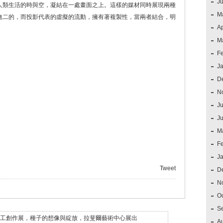
J
人類生活的時與空，凝結在一處畫面之上。這樣的媒材同時展現兩種
M
無二的，而投影代表的虛擬的流動，擁有著複製性，當兩者結合，明
Ap
M
F
J
D
N
Ju
J
M
F
J
Tweet
D
N
O
S
工創作展，種子的想像與綻放，拉斐爾藝術中心展出
A