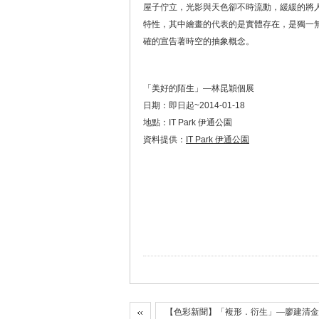
屋子佇立，光影與天色卻不時流動，緩緩的將
特性，其中繪畫的代表的是實體存在，是獨一
確的宣告著時空的抽象概念。
「美好的陌生」—林昆穎個展
日期：即日起~2014-01-18
地點：IT Park 伊通公園
資料提供：
IT Park 伊通公園
【色彩新聞】「複形．衍生」—廖建清金