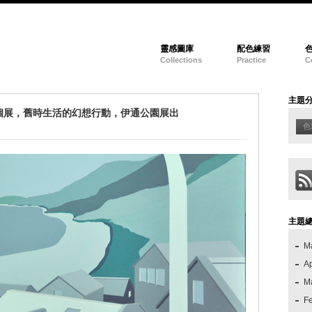
靈感圖庫
配色練習
Collections
Practice
C
主題
個展，舊時生活的幻想行動，伊通公園展出
色
主題
M
Ap
M
F