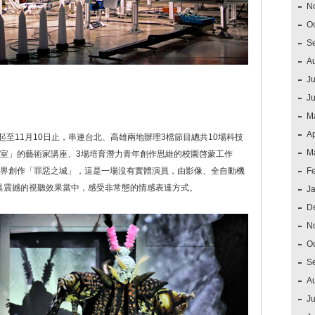
N
O
S
A
Ju
J
M
Ap
起至11月10日止，串連台北、高雄兩地辦理3檔節目總共10場科技
M
域室」的藝術家講座、3場培育潛力青年創作思維的校園啓蒙工作
跨界創作「罪惡之城」，這是一場沒有實體演員，由影像、全自動機
F
具震撼的視聽效果當中，感受非常態的情感表達方式。
J
D
N
O
S
A
Ju