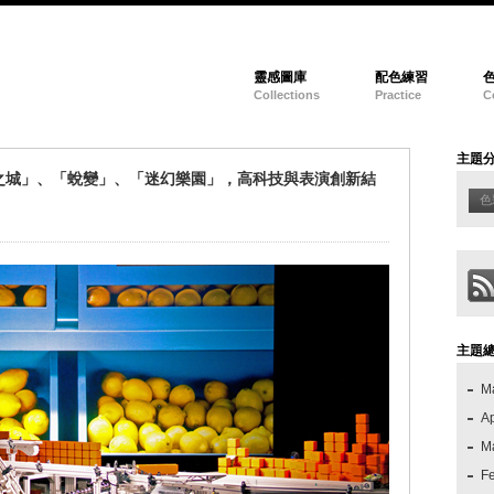
靈感圖庫
配色練習
Collections
Practice
C
主題
之城」、「蛻變」、「迷幻樂園」，高科技與表演創新結
色
主題
M
Ap
M
F