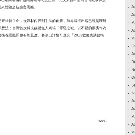
o-A在歐美各國嶄露頭角獲得高度注目，此次來台希望為台灣觀眾釋放
Ju
一同來體驗全新感官震撼。
J
新來維持生命，從媒材內容到手法的創新，跨界尋找出路已經是理所
M
學想法；台灣首次科技媒體無人劇場「罪惡之城」以不錯的票房作為
Ap
術在國際間更有能見度。各演出詳情可查詢「2013數位表演藝術
M
F
J
D
N
O
S
A
Ju
J
M
Tweet
Ap
M