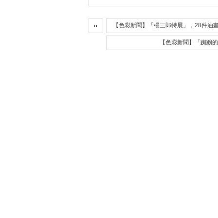
【色彩新聞】「楊三郎特展」，28件油
【色彩新聞】「踟躕的