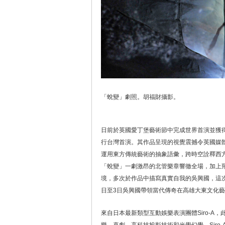
「蛻變」劇照。胡福財攝影。
日前於英國愛丁堡藝術節中完成世界首演並獲
行台灣首演。其作品呈現的視覺震撼令英國媒
運用東方傳統藝術的抽象語彙，跨時空詮釋西
「蛻變」一劇激昂的北管樂章響徹全場，加上
境，多次於作品中描寫真實自我的吳興國，這次
日至3日吳興國帶領當代傳奇在高雄大東文化
來自日本最新類型互動娛樂表演團體Siro-