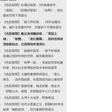
【色彩新聞】杜珮詩個展，3件錄像新作，
《遺願》、《想像的製造》、《金剛》，就在
藝術空間下周展出
【色彩新聞】「楊三郎特展」，28件油畫回
顧，楊許玉燕畫作6件，宏藝術下月聯袂展出
【色彩新聞】數位表演藝術節，「罪惡之
城」、「蛻變」、「迷幻樂園」，高科技與表
演創新結合，北高兩地串連演出
【色彩新聞】「踟躕的風景」－蘇予昕個展，
收藏記憶與性情的空間，藝境畫廊展出
【色彩新聞】「每季一紙」－造紙廚房原味趣
特展，樹火紀念紙博館的當令食材紙菜單
【色彩新聞】大趨勢畫廊即將展出，「遮公、
掩音」－游本寬個展，你遮我擋另啟心像視界
【色彩新聞】隨緣而畫，無為而畫，詹金水
「靜觀山水」個展，首都藝術中心11月展出
【色彩新聞】台灣十大地景，野柳奪冠
【色彩新聞】現代水墨畫之父，劉國松80年回
顧展「極觀無垠」，現代畫廊即將展出