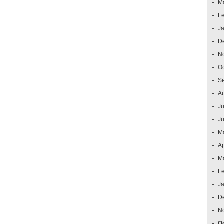
M
F
J
D
N
O
S
A
Ju
J
M
Ap
M
F
J
D
N
O