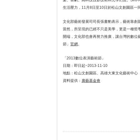
樂、喜劇、高科技投影技術和光學幻覺。Sir
生活壓力，11月8日至10日於松山文創園區
文化部藝術發展司司長張書豹表示，藝術靠創
當然，所呈現的已經不只是美學，更是一種哲
開端，文化部也會再努力推廣，讓台灣的數位藝
節」
官網
。
「2013數位表演藝術節」
日期：即日起~2013-11-10
地點：松山文創園區、高雄大東文化藝術中心
資料提供：
廣藝基金會