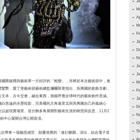
J
M
Ap
M
F
J
D
N
Ju
J
得國際媒體與藝術界一片好評的「蛻變」，亦將於本次藝術節中，進
M
體驚艷，愛丁堡藝術節藝術總監彌爾斯更指出，吳興國的創新京劇，
F
方文本，古今交會，融合東西，很能呼應全球時代的藝術創作意涵。
J
飛白悠遠的水墨投影，完美襯托主角葛里戈與吳興國自己的孤絕心
D
以超現實場景、並分飾多角展開對藝術生涯的映照與反思，11月2
N
藝術中心展開台灣公開首演。
O
S
A，此次帶來一場魅惑感官、顛覆視覺的「迷幻樂園」演出，結合電子音
A