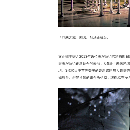
「罪惡之城」劇照。顏涵正攝影。
文化部主辦之2013年數位表演藝術節將自即日
與表演藝術創新結合的表演，及8場「未來跨
坊。3檔節目中首先登場的是新媒體無人劇場
械舞台、燈光音響的組合所構成，讓觀眾在極