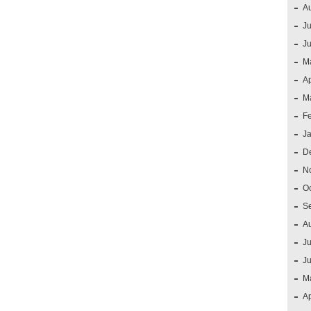
A
Ju
J
M
Ap
M
F
J
D
N
O
S
A
Ju
J
M
Ap