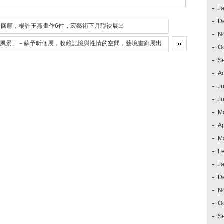
J
D
畫回顧，楊許玉燕畫作6件，宏藝術下月聯袂展出
N
風景」－蘇予昕個展，收藏記憶與性情的空間，藝境畫廊展出
O
S
A
Ju
J
M
Ap
M
F
J
D
N
O
S