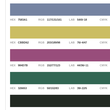
HEX
7583A1
RGB
117/131/161
LAB
54/0/-18
CMYK
HEX
CBBD62
RGB
203/189/98
LAB
76/-4/47
CMYK
HEX
984D7B
RGB
152/77/123
LAB
44/36/-11
CMYK
HEX
326653
RGB
50/102/83
LAB
39/-22/5
CMYK