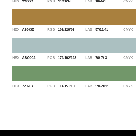
HEX
222922
RGB
34/41/34
LAB
16/-5/4
CMYK
HEX
A9803E
RGB
169/128/62
LAB
57/11/41
CMYK
HEX
ABC0C1
RGB
171/192/193
LAB
76/-7/-3
CMYK
HEX
72976A
RGB
114/151/106
LAB
59/-20/19
CMYK