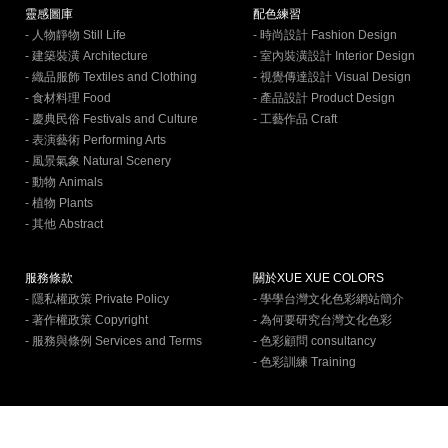
靈感圖庫
配色練習
- 人物靜物 Still Life
- 時尚設計 Fashion Design
- 建築裝潢 Architecture
- 室內裝潢設計 Interior Design
- 織品服飾 Textiles and Clothing
- 視覺傳達設計 Visual Design
- 食材料理 Food
- 產品設計 Product Design
- 慶典民俗 Festivals and Culture
- 工藝作品 Craft
- 表演藝術 Performing Arts
- 風景氣象 Natural Scenery
- 動物 Animals
- 植物 Plants
- 其他 Abstract
服務條款
關於XUE XUE COLORS
- 隱私權政策 Private Policy
- 學學台灣文化色彩網站簡介
- 著作權政策 Copyright
- 為何要研究台灣文化色彩
- 服務與條例 Services and Terms
- 色彩顧問 consultancy
- 色彩訓練 Training