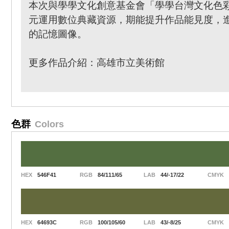
本次與學學文化創意基金會「學學台灣文化色
元運用數位典藏資源，期能提升作品能見度，
的記憶圖像。
更多作品介紹：
高雄市立美術館
色群
Colors
HEX
546F41
RGB
84/111/65
LAB
44/-17/22
CMYK
HEX
64693C
RGB
100/105/60
LAB
43/-8/25
CMYK