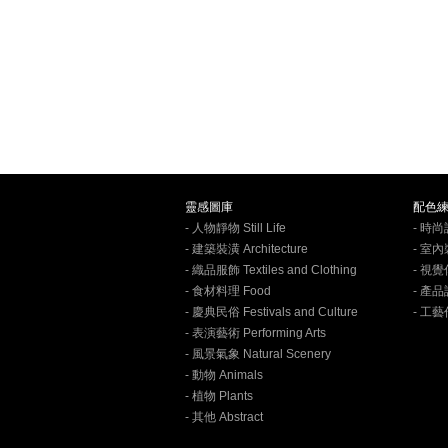
靈感圖庫
配色
- 人物靜物 Still Life
- 時尚設
- 建築裝潢 Architecture
- 室內裝
- 織品服飾 Textiles and Clothing
- 視覺
- 食材料理 Food
- 產品設
- 慶典民俗 Festivals and Culture
- 工藝作
- 表演藝術 Performing Arts
- 風景氣象 Natural Scenery
- 動物 Animals
- 植物 Plants
- 其他 Abstract