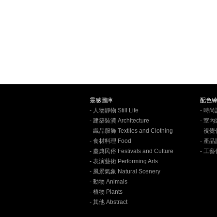
靈感圖庫
配色
- 人物靜物 Still Life
- 時尚設
- 建築裝潢 Architecture
- 室內裝
- 織品服飾 Textiles and Clothing
- 視覺
- 食材料理 Food
- 產品設
- 慶典民俗 Festivals and Culture
- 工藝作
- 表演藝術 Performing Arts
- 風景氣象 Natural Scenery
- 動物 Animals
- 植物 Plants
- 其他 Abstract