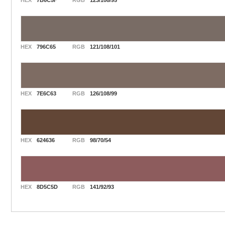
HEX
7B6C5F
RGB
123/108/95
HEX
796C65
RGB
121/108/101
HEX
7E6C63
RGB
126/108/99
HEX
624636
RGB
98/70/54
HEX
8D5C5D
RGB
141/92/93