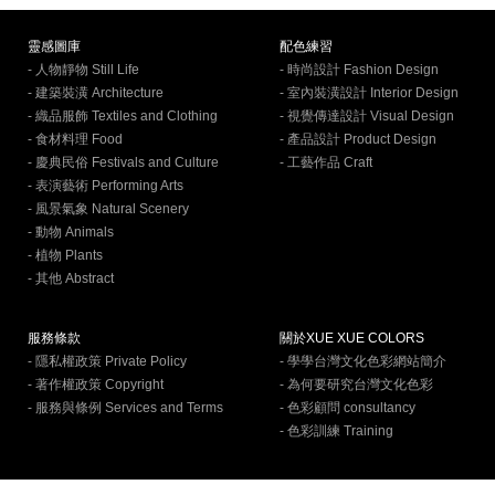
靈感圖庫
配色練習
- 人物靜物 Still Life
- 時尚設計 Fashion Design
- 建築裝潢 Architecture
- 室內裝潢設計 Interior Design
- 織品服飾 Textiles and Clothing
- 視覺傳達設計 Visual Design
- 食材料理 Food
- 產品設計 Product Design
- 慶典民俗 Festivals and Culture
- 工藝作品 Craft
- 表演藝術 Performing Arts
- 風景氣象 Natural Scenery
- 動物 Animals
- 植物 Plants
- 其他 Abstract
服務條款
關於XUE XUE COLORS
- 隱私權政策 Private Policy
- 學學台灣文化色彩網站簡介
- 著作權政策 Copyright
- 為何要研究台灣文化色彩
- 服務與條例 Services and Terms
- 色彩顧問 consultancy
- 色彩訓練 Training