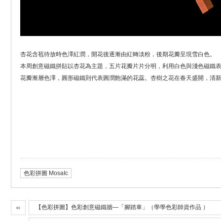
杏花含苞待放時色澤紅潤，開花後逐漸由紅轉淡粉，後期花瓣呈現雪白色。
本周創意磁鐵拼貼以杏花為主題，五片花瓣片片分明，利用白色與淺色磁鐵
花瓣漸層色澤，圓形磁鐵則代表圓潤飽滿的花蕊。杏樹之花在春天盛開，清
色彩拼圖 MosaIc
【色彩拼圖】色彩創意磁鐵牆—「腳踏車」（學學色彩師資作品 ）