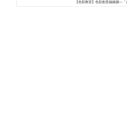
【色彩教室】色彩創意磁鐵牆—「