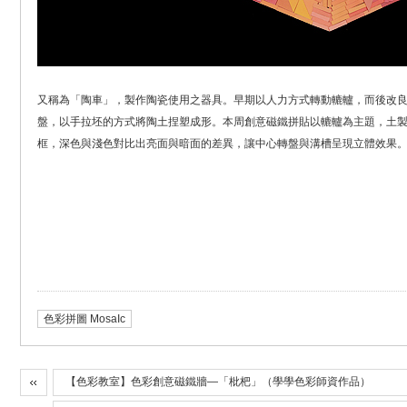
又稱為「陶車」，製作陶瓷使用之器具。早期以人力方式轉動轆轤，而後改
盤，以手拉坯的方式將陶土捏塑成形。本周創意磁鐵拼貼以轆轤為主題，土
框，深色與淺色對比出亮面與暗面的差異，讓中心轉盤與溝槽呈現立體效果
色彩拼圖 MosaIc
【色彩教室】色彩創意磁鐵牆—「枇杷」（學學色彩師資作品）