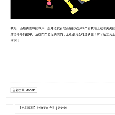
我是一匹驍勇善戰的戰馬，想知道我百戰百勝的祕訣嗎？看我頭上戴著尖尖
穿著厚厚的鎧甲。這些閃閃發光的裝備，全都是黃金打造的喔！有了這套黃
衝啊！
色彩拼圖 MosaIc
【色彩專欄】妝扮美的色彩 | 曾啟雄