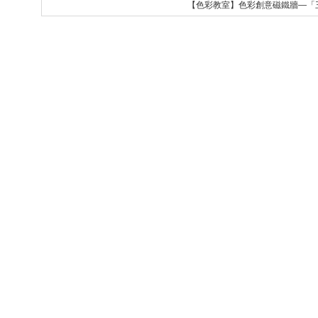
【色彩教室】色彩創意磁鐵牆—「