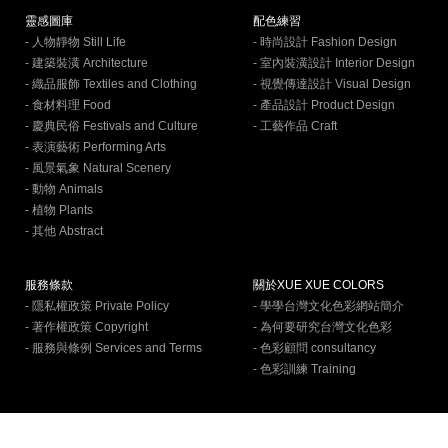
靈感圖庫
配色練習
- 人物靜物 Still Life
- 時尚設計 Fashion Design
- 建築裝潢 Architecture
- 室內裝潢設計 Interior Design
- 織品服飾 Textiles and Clothing
- 視覺傳達設計 Visual Design
- 食材料理 Food
- 產品設計 Product Design
- 慶典民俗 Festivals and Culture
- 工藝作品 Craft
- 表演藝術 Performing Arts
- 風景氣象 Natural Scenery
- 動物 Animals
- 植物 Plants
- 其他 Abstract
服務條款
關於XUE XUE COLORS
- 隱私權政策 Private Policy
- 學學台灣文化色彩網站簡介
- 著作權政策 Copyright
- 為何要研究台灣文化色彩
- 服務與條例 Services and Terms
- 色彩顧問 consultancy
- 色彩訓練 Training