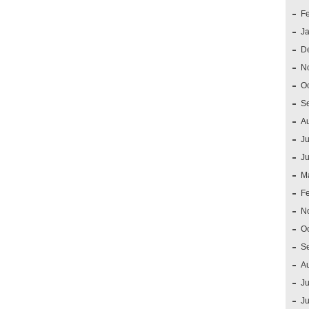
F
J
D
N
O
S
A
Ju
J
M
F
N
O
S
A
Ju
J