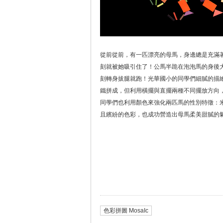
從前從前，有一匹漂亮的母馬，身邊總是充滿
刻就被她吸引住了！公馬半跪在泡泡馬的身後
刻轉身拔腿就跑！光華國小的同學們細膩的描
鐵拼成，但利用橫擺與直擺兩種不同擺放方向
同學們也利用顏色來強化兩匹馬的性別特徵：
且繽紛的色彩，也成功營造出母馬柔美甜膩的
色彩拼圖 MosaIc