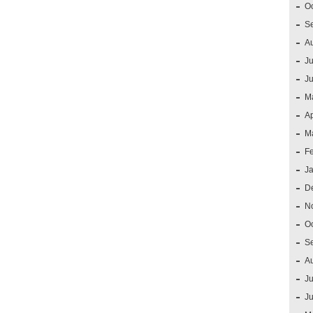
O
S
A
Ju
J
M
Ap
M
F
J
D
N
O
S
A
Ju
J