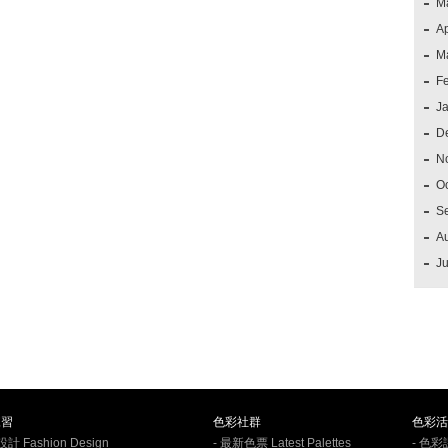
M
Ap
M
F
J
D
N
O
S
A
Ju
練習
色彩社群
色彩活
計 Fashion Design
- 最新色票 Latest Palettes
- 色彩