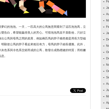
F
J
A
M
著夢幻的泡泡。一天，一匹高大的公馬無意間看到了這匹泡泡馬，立
F
大聲告白，希望能贏得美人的芳心。可惜泡泡馬並不喜歡他，只好立
J
繪出公馬與母馬之間的差異，例如兩匹馬的脖子雖然都是用長方型磁
D
，明顯使公馬的脖子看起來粗壯有力，母馬的脖子細長優雅。此外，
N
米灰色系與冷色系交錯而成的公馬，散發出成熟穩健的特質；而粉嫩
O
氣息。
D
N
O
S
A
J
M
Ap