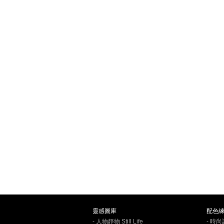
靈感圖庫
配色
- 人物靜物 Still Life
- 時尚設