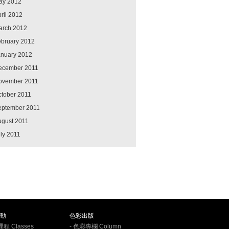
ay 2012
ril 2012
arch 2012
ebruary 2012
anuary 2012
ecember 2011
ovember 2011
ctober 2011
eptember 2011
ugust 2011
ly 2011
動
色彩出版
課程 Classes
- 色彩專欄 Column