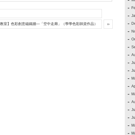
M
F
J
D
教室】色彩創意磁鐵牆—「空中走廊」（學學色彩師資作品）
N
O
S
A
Ju
J
M
Ap
M
A
Ju
J
M
M