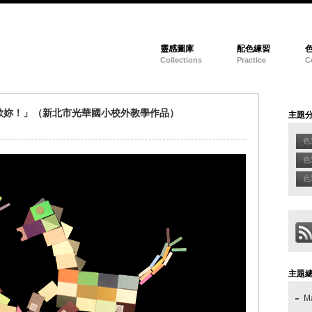
靈感圖庫
配色練習
Collections
Practice
C
歡妳！」（新北市光華國小校外教學作品）
主題
色
色
色彩
主題
M