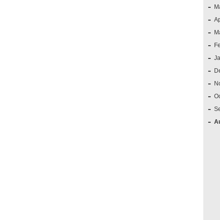
M
Ap
M
F
J
D
N
O
S
A