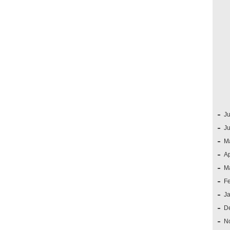
Ju
J
M
Ap
M
F
J
D
N