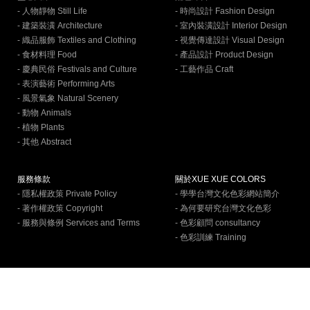
- 人物靜物 Still Life
- 時尚設計 Fashion Design
- 建築裝潢 Architecture
- 室內裝潢設計 Interior Design
- 織品服飾 Textiles and Clothing
- 視覺傳達設計 Visual Design
- 食材料理 Food
- 產品設計 Product Design
- 慶典民俗 Festivals and Culture
- 工藝作品 Craft
- 表演藝術 Performing Arts
- 風景氣象 Natural Scenery
- 動物 Animals
- 植物 Plants
- 其他 Abstract
服務條款
關於XUE XUE COLORS
- 隱私權政策 Private Policy
- 學學台灣文化色彩網站簡介
- 著作權政策 Copyright
- 為何要研究台灣文化色彩
- 服務與條例 Services and Terms
- 色彩顧問 consultancy
- 色彩訓練 Training