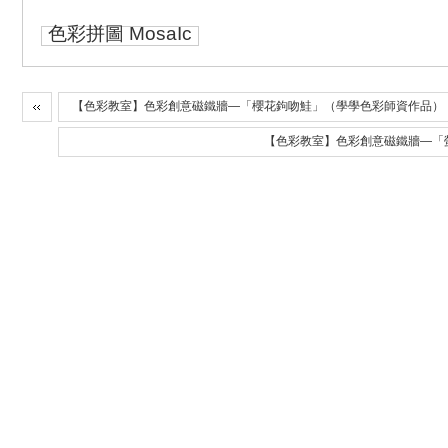
色彩拼圖 MosaIc
【色彩教室】色彩創意磁鐵牆—「櫻花鉤吻鮭」（學學色彩師資作品）
【色彩教室】色彩創意磁鐵牆—「