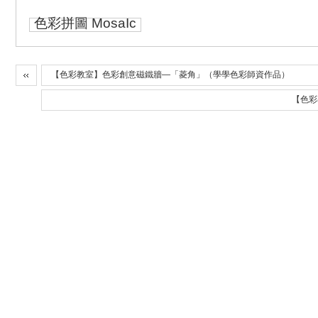
色彩拼圖 MosaIc
【色彩教室】色彩創意磁鐵牆—「菱角」（學學色彩師資作品）
【色彩