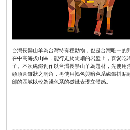
台灣長鬃山羊為台灣特有種動物，也是台灣唯一的
在中高海拔山區，能行走於陡峭的岩壁上，喜愛吃
子。本次磁鐵創作以台灣長鬃山羊為題材，先使用
頭頂圓錐狀之洞角，再使用褐色與暗色系磁鐵拼貼
部的區域以較為淺色系的磁鐵表現立體感。