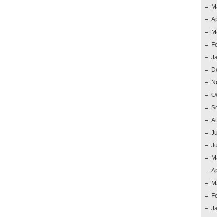
M
Ap
M
F
J
D
N
O
S
A
Ju
J
M
Ap
M
F
J