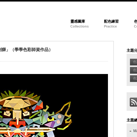
靈感圖庫
配色練習
Collections
Practice
C
劍獅」（學學色彩師資作品）
主題
色
色
色彩
主題
M