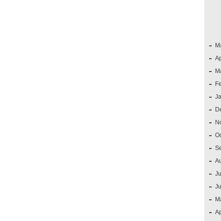
M
Ap
M
F
J
D
N
O
S
A
Ju
J
M
Ap