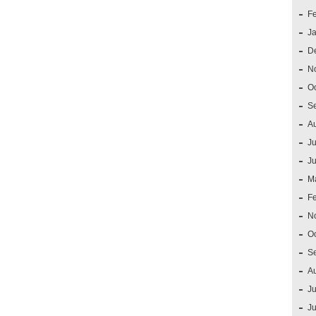
F
J
D
N
O
S
A
Ju
J
M
F
N
O
S
A
Ju
J