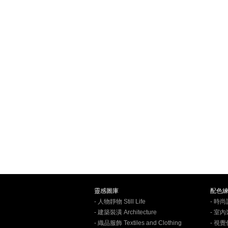
靈感圖庫
配色
- 人物靜物 Still Life
- 時尚設
- 建築裝潢 Architecture
- 室內裝
- 織品服飾 Textiles and Clothing
- 視覺