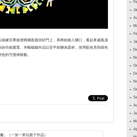
F
J
A
M
F
兵操練完畢後便將獅面盾掛於門上，再將劍插入獅口，看起來威風凜
J
紛紛仿效建置。本幅磁鐵作品以安平劍獅為題材，使用藍色系與綠色
D
特色的守護神樣貌。
N
O
D
N
O
S
A
J
M
Ap
廠」（一加一來玩親子作品）