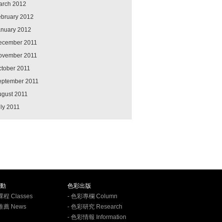
arch 2012
ebruary 2012
anuary 2012
ecember 2011
ovember 2011
ctober 2011
eptember 2011
ugust 2011
ly 2011
動
色彩出版
課程 Classes
- 色彩專欄 Column
推薦 News
- 色彩研究 Research
- 色彩情報 Information