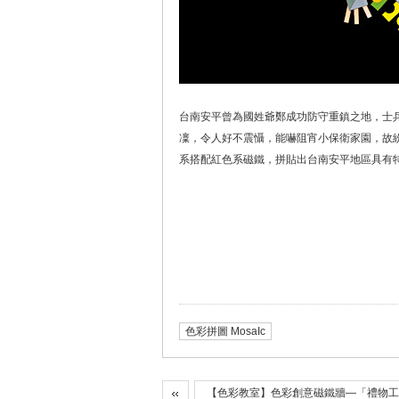
台南安平曾為國姓爺鄭成功防守重鎮之地，士
凜，令人好不震懾，能嚇阻宵小保衛家園，故
系搭配紅色系磁鐵，拼貼出台南安平地區具有
色彩拼圖 MosaIc
【色彩教室】色彩創意磁鐵牆—「禮物工