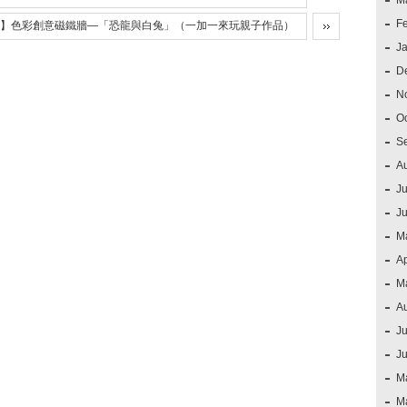
M
F
】色彩創意磁鐵牆—「恐龍與白兔」（一加一來玩親子作品）
J
D
N
O
S
A
Ju
J
M
Ap
M
A
Ju
J
M
M