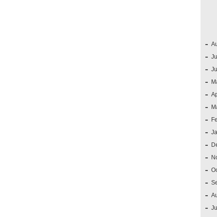
A
Ju
J
M
Ap
M
F
J
D
N
O
S
A
Ju