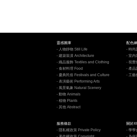
靈感圖庫
配色
- 人物靜物 Still Life
- 時尚設
- 建築裝潢 Architecture
- 室內裝
- 織品服飾 Textiles and Clothing
- 視覺
- 食材料理 Food
- 產品設
- 慶典民俗 Festivals and Culture
- 工藝作
- 表演藝術 Performing Arts
- 風景氣象 Natural Scenery
- 動物 Animals
- 植物 Plants
- 其他 Abstract
服務條款
關於XU
- 隱私權政策 Private Policy
- 學
- 著作權政策 Copyright
- 為