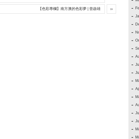
M
F
【色彩專欄】南方澳的色彩夢 | 曾啟雄
J
D
N
O
S
A
Ju
J
M
Ap
M
A
Ju
J
M
M