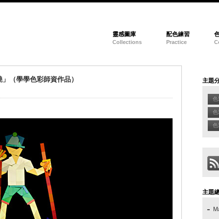
靈感圖庫
配色練習
Collections
Practice
C
蹺」（學學色彩師資作品）
主題
色
色
色彩
主題
M