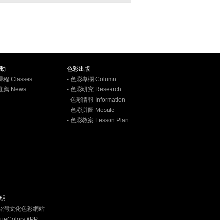
動
色彩出版
課程 Classes
- 色彩專欄 Column
推薦 News
- 色彩研究 Research
- 色彩情報 Information
- 色彩拼圖 MosaIc
- 色彩教案 Lesson Plan
明
學台灣文化色彩網站
XueColors APP