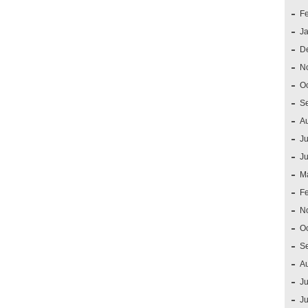
F
J
D
N
O
S
A
Ju
J
M
F
N
O
S
A
Ju
J