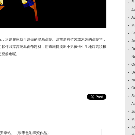
F
J
A
M
F
玩，這是在家就可以做的簡易高蹺。以前還有竹製或木製的高蹺竿，
J
的夥伴以踩高蹺為創作題材，用磁鐵拼湊出小男孩怯生生地踩高蹺模
D
怎麼前進呢。
N
O
D
N
O
S
A
J
M
Ap
安車站」（學學色彩師資作品）