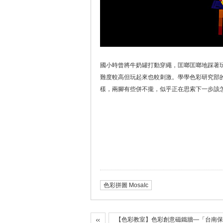
國小時曾將牛奶罐打動穿繩，匡啷匡啷地踩著
難度較高但玩起來也較刺激。學學色彩研究部
樣，兩腳有些併不攏，似乎正在思索下一步該
色彩拼圖 MosaIc
【色彩教室】色彩創意磁鐵牆—「台南保