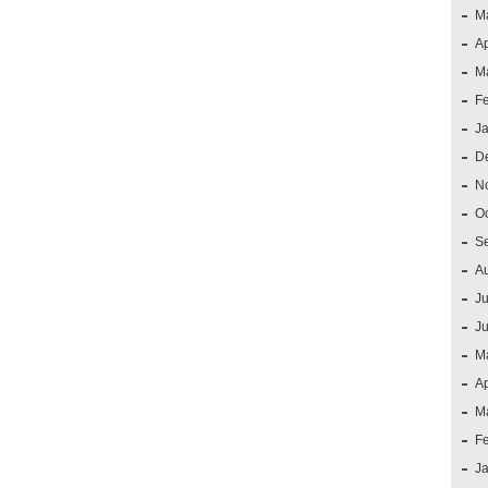
M
Ap
M
F
J
D
N
O
S
A
Ju
J
M
Ap
M
F
J