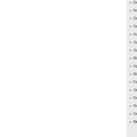
D
N
O
S
A
Ju
J
M
Ap
M
F
J
D
N
O
S