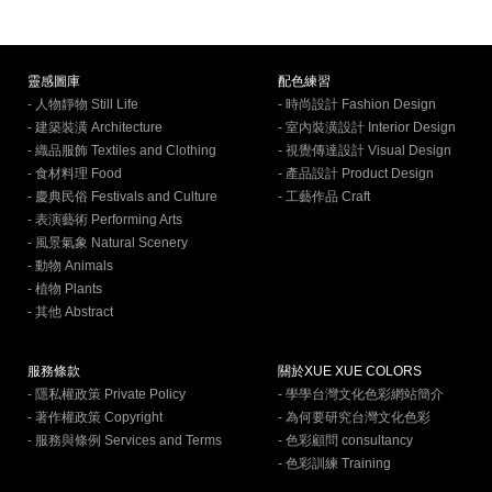
靈感圖庫
配色練習
- 人物靜物 Still Life
- 時尚設計 Fashion Design
- 建築裝潢 Architecture
- 室內裝潢設計 Interior Design
- 織品服飾 Textiles and Clothing
- 視覺傳達設計 Visual Design
- 食材料理 Food
- 產品設計 Product Design
- 慶典民俗 Festivals and Culture
- 工藝作品 Craft
- 表演藝術 Performing Arts
- 風景氣象 Natural Scenery
- 動物 Animals
- 植物 Plants
- 其他 Abstract
服務條款
關於XUE XUE COLORS
- 隱私權政策 Private Policy
- 學學台灣文化色彩網站簡介
- 著作權政策 Copyright
- 為何要研究台灣文化色彩
- 服務與條例 Services and Terms
- 色彩顧問 consultancy
- 色彩訓練 Training